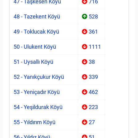
47 - Taşkesen Köyü
716
48 - Tazekent Köyü
528
49 - Toklucak Köyü
361
50 - Ulukent Köyü
1111
51 - Uysallı Köyü
38
52 - Yanıkçukur Köyü
339
53 - Yeniçadır Köyü
462
54 - Yeşildurak Köyü
223
55 - Yıldırım Köyü
27
56 - Yıldız Köyü
51