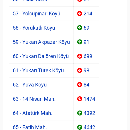
57 - Yolcupınarı Köyü
214
58 - Yörükatlı Köyü
69
59 - Yukarı Akpazar Köyü
91
60 - Yukarı Dalören Köyü
699
61 - Yukarı Tütek Köyü
98
62 - Yuva Köyü
84
63 - 14 Nisan Mah.
1474
64 - Atatürk Mah.
4392
65 - Fatih Mah.
4642