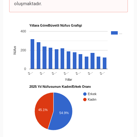
oluşmaktadır.
Yıllara GöreBüvetli Nüfus Grafigi
400
…
Nüfus
200
0
2…
2…
2…
2…
2…
2…
2…
Yıllar
2025 Yıl Nüfusunun Kadın/Erkek Oranı
Erkek
Kadın
45.1%
54.9%