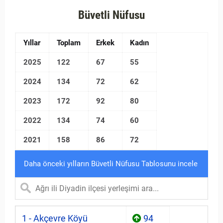
Büvetli Nüfusu
Yıllar
Toplam
Erkek
Kadın
2025
122
67
55
2024
134
72
62
2023
172
92
80
2022
134
74
60
2021
158
86
72
Daha önceki yılların Büvetli Nüfusu Tablosunu incele
1 - Akçevre Köyü
94