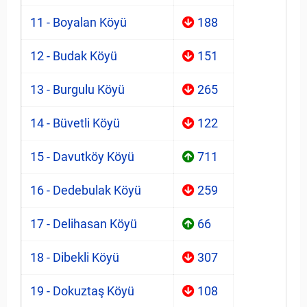
11 - Boyalan Köyü
188
12 - Budak Köyü
151
13 - Burgulu Köyü
265
14 - Büvetli Köyü
122
15 - Davutköy Köyü
711
16 - Dedebulak Köyü
259
17 - Delihasan Köyü
66
18 - Dibekli Köyü
307
19 - Dokuztaş Köyü
108