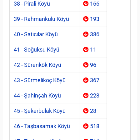
38 - Pirali Köyü
166
39 - Rahmankulu Köyü
193
40 - Satıcılar Köyü
386
41 - Soğuksu Köyü
11
42 - Sürenkök Köyü
96
43 - Sürmelikoç Köyü
367
44 - Şahinşah Köyü
228
45 - Şekerbulak Köyü
28
46 - Taşbasamak Köyü
518