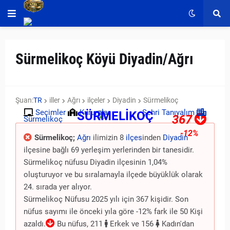
Sürmelikoç Köyü Diyadin/Ağrı
Şuan:
TR
iller
Ağrı
ilçeler
Diyadin
Sürmelikoç
Seçimler
Kurumlar
Şehri Tanıyalım
SÜRMELİKOÇ
367
Sürmelikoç
-12%
Sürmelikoç;
Ağrı
ilimizin 8
ilçes
inden
Diyadin
ilçesine bağlı 69 yerleşim yerlerinden bir tanesidir.
Sürmelikoç nüfusu Diyadin ilçesinin 1,04%
oluşturuyor ve bu sıralamayla ilçede büyüklük olarak
24. sırada yer alıyor.
Sürmelikoç Nüfusu 2025 yılı için 367 kişidir. Son
nüfus sayımı ile önceki yıla göre -12% fark ile 50 Kişi
azaldı.
Bu nüfus, 211
Erkek ve 156
Kadın'dan