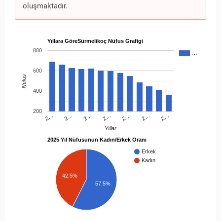
oluşmaktadır.
Yıllara GöreSürmelikoç Nüfus Grafigi
800
…
600
Nüfus
400
200
2…
2…
2…
2…
2…
2…
2…
Yıllar
2025 Yıl Nüfusunun Kadın/Erkek Oranı
Erkek
Kadın
42.5%
57.5%