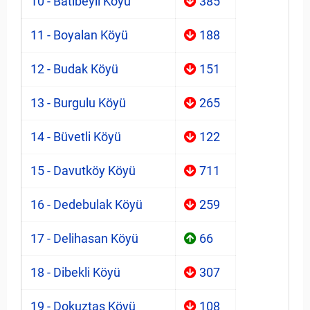
10 - Batıbeyli Köyü
385
11 - Boyalan Köyü
188
12 - Budak Köyü
151
13 - Burgulu Köyü
265
14 - Büvetli Köyü
122
15 - Davutköy Köyü
711
16 - Dedebulak Köyü
259
17 - Delihasan Köyü
66
18 - Dibekli Köyü
307
19 - Dokuztaş Köyü
108