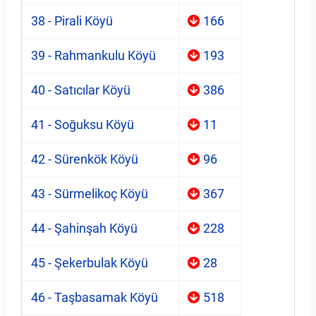
38 - Pirali Köyü
166
39 - Rahmankulu Köyü
193
40 - Satıcılar Köyü
386
41 - Soğuksu Köyü
11
42 - Sürenkök Köyü
96
43 - Sürmelikoç Köyü
367
44 - Şahinşah Köyü
228
45 - Şekerbulak Köyü
28
46 - Taşbasamak Köyü
518