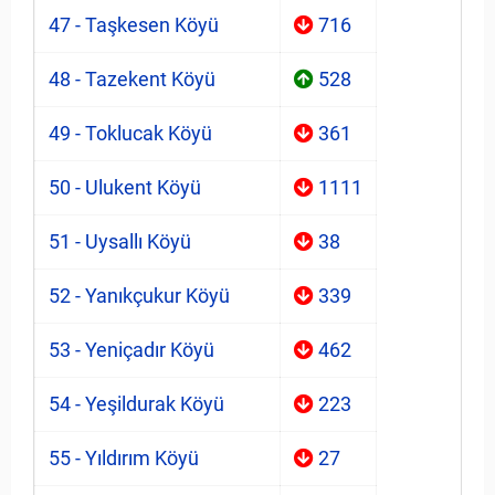
47 - Taşkesen Köyü
716
48 - Tazekent Köyü
528
49 - Toklucak Köyü
361
50 - Ulukent Köyü
1111
51 - Uysallı Köyü
38
52 - Yanıkçukur Köyü
339
53 - Yeniçadır Köyü
462
54 - Yeşildurak Köyü
223
55 - Yıldırım Köyü
27