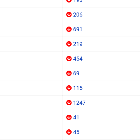
206
691
219
454
69
115
1247
41
45