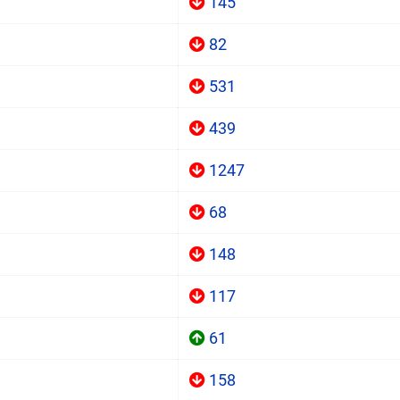
145
82
531
439
1247
68
148
117
61
158