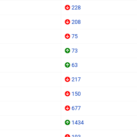
228
208
75
73
63
217
150
677
1434
193