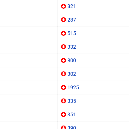
321
287
515
332
800
302
1925
335
351
390