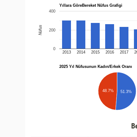
Yıllara GöreBereket Nüfus Grafigi
400
Nüfus
200
0
2013
2014
2015
2016
2017
2
2025 Yıl Nüfusunun Kadın/Erkek Oranı
48.7%
51.3%
B