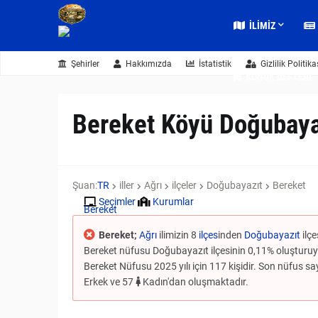
İLIMIZ
Şehirler
Hakkımızda
İstatistik
Gizlilik Politika
KONUK DEFTERI
Bereket Köyü Doğubaya
Şuan:
TR
iller
Ağrı
ilçeler
Doğubayazıt
Bereket
Seçimler
Kurumlar
Bereket
Bereket;
Ağrı
ilimizin 8
ilçes
inden
Doğubayazıt
ilçe
Bereket nüfusu Doğubayazıt ilçesinin 0,11% oluşturuyor
Bereket Nüfusu 2025 yılı için 117 kişidir. Son nüfus sayı
Erkek ve 57
Kadın'dan oluşmaktadır.