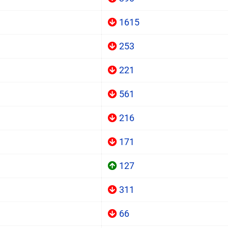
1615
253
221
561
216
171
127
311
66