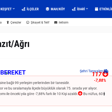
KEŞFET
İLÇELER
MAH/KÖY
IDARI
ETKINLI
sı
Çerezler
Şikayet & Telif
iletisim
zıt/Ağrı
BEREKET
Şehri Tanıyalım
117
-7,88%
sine bağlı 99 yerleşim yerlerinden bir tanesidir.
 ve bu sıralamayla ilçede büyüklük olarak 75. sırada yer alıyor.
mı ile önceki yıla göre -7,88% fark ile 10 Kişi azaldı.
Bu nüfus, 60