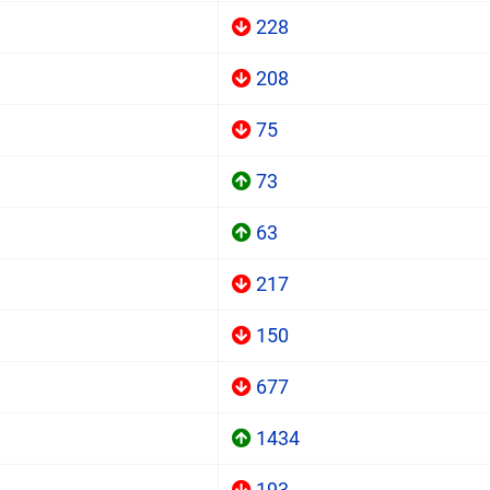
228
208
75
73
63
217
150
677
1434
193