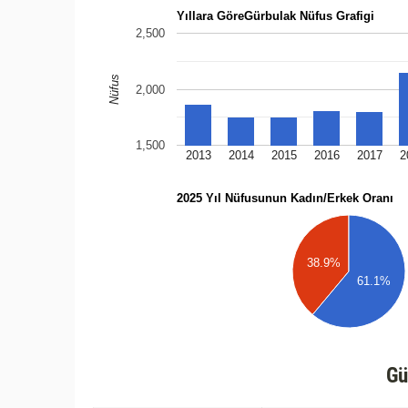
Yıllara GöreGürbulak Nüfus Grafigi
2,500
Nüfus
2,000
1,500
2013
2014
2015
2016
2017
2
2025 Yıl Nüfusunun Kadın/Erkek Oranı
38.9%
61.1%
Gü