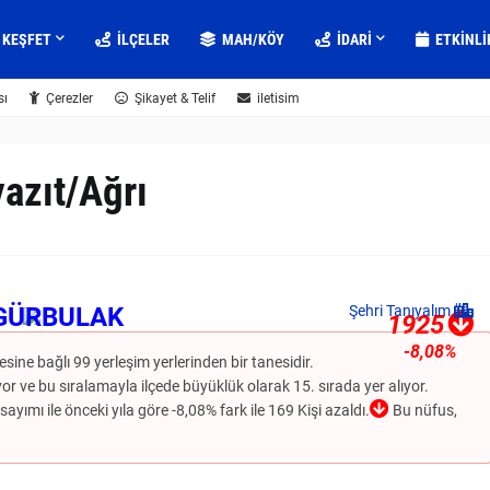
KEŞFET
İLÇELER
MAH/KÖY
IDARI
ETKINLI
sı
Çerezler
Şikayet & Telif
iletisim
azıt/Ağrı
GÜRBULAK
Şehri Tanıyalım
1925
-8,08%
çesine bağlı 99 yerleşim yerlerinden bir tanesidir.
r ve bu sıralamayla ilçede büyüklük olarak 15. sırada yer alıyor.
ayımı ile önceki yıla göre -8,08% fark ile 169 Kişi azaldı.
Bu nüfus,