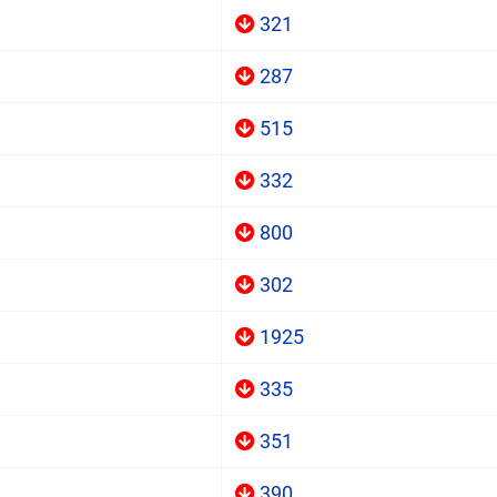
321
287
515
332
800
302
1925
335
351
390