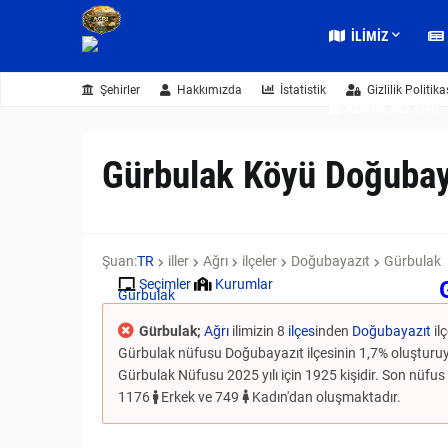
İLIMIZ
Şehirler
Hakkımızda
İstatistik
Gizlilik Politika
KONUK DEFTERI
Gürbulak Köyü Doğubay
Şuan:
TR
iller
Ağrı
ilçeler
Doğubayazıt
Gürbulak
Seçimler
Kurumlar
Gürbulak
Gürbulak;
Ağrı
ilimizin 8
ilçes
inden
Doğubayazıt
il
Gürbulak nüfusu Doğubayazıt ilçesinin 1,7% oluşturuyo
Gürbulak Nüfusu 2025 yılı için 1925 kişidir. Son nüfus s
1176
Erkek ve 749
Kadın'dan oluşmaktadır.