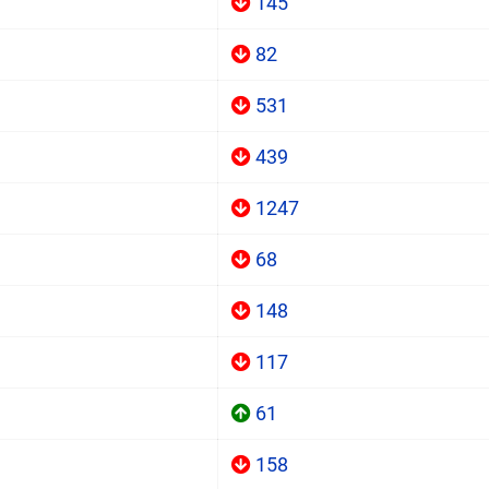
145
82
531
439
1247
68
148
117
61
158