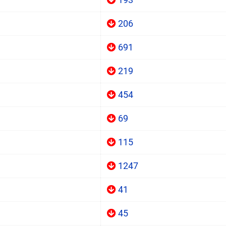
206
691
219
454
69
115
1247
41
45