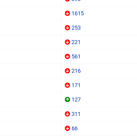
1615
253
221
561
216
171
127
311
66