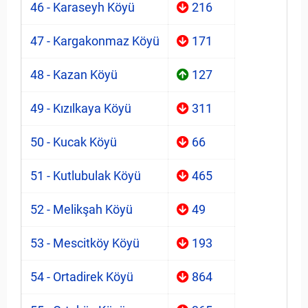
46 - Karaseyh Köyü
216
47 - Kargakonmaz Köyü
171
48 - Kazan Köyü
127
49 - Kızılkaya Köyü
311
50 - Kucak Köyü
66
51 - Kutlubulak Köyü
465
52 - Melikşah Köyü
49
53 - Mescitköy Köyü
193
54 - Ortadirek Köyü
864