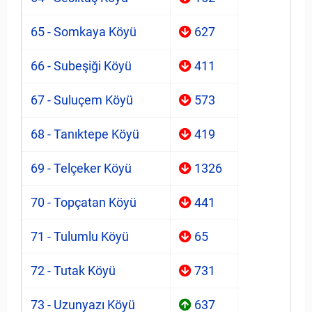
65 - Somkaya Köyü
627
66 - Subeşiği Köyü
411
67 - Suluçem Köyü
573
68 - Tanıktepe Köyü
419
69 - Telçeker Köyü
1326
70 - Topçatan Köyü
441
71 - Tulumlu Köyü
65
72 - Tutak Köyü
731
73 - Uzunyazı Köyü
637