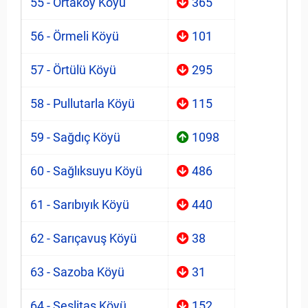
55 - Ortaköy Köyü
365
56 - Örmeli Köyü
101
57 - Örtülü Köyü
295
58 - Pullutarla Köyü
115
59 - Sağdıç Köyü
1098
60 - Sağlıksuyu Köyü
486
61 - Sarıbıyık Köyü
440
62 - Sarıçavuş Köyü
38
63 - Sazoba Köyü
31
64 - Seslitaş Köyü
152