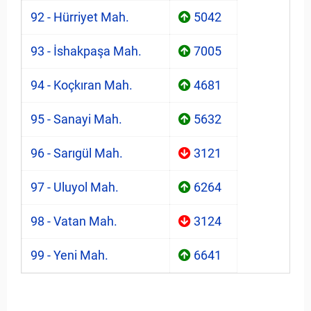
92 - Hürriyet Mah.
5042
93 - İshakpaşa Mah.
7005
94 - Koçkıran Mah.
4681
95 - Sanayi Mah.
5632
96 - Sarıgül Mah.
3121
97 - Uluyol Mah.
6264
98 - Vatan Mah.
3124
99 - Yeni Mah.
6641