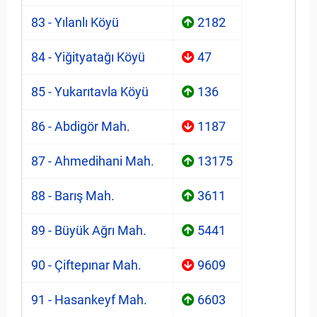
83 - Yılanlı Köyü
2182
84 - Yiğityatağı Köyü
47
85 - Yukarıtavla Köyü
136
86 - Abdigör Mah.
1187
87 - Ahmedihani Mah.
13175
88 - Barış Mah.
3611
89 - Büyük Ağrı Mah.
5441
90 - Çiftepınar Mah.
9609
91 - Hasankeyf Mah.
6603