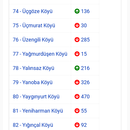
74 - Üçgöze Köyü
136
75 - Üçmurat Köyü
30
76 - Üzengili Köyü
285
77 - Yağmurdüşen Köyü
15
78 - Yalınsaz Köyü
216
79 - Yanoba Köyü
326
80 - Yaygınyurt Köyü
470
81 - Yeniharman Köyü
55
82 - Yığınçal Köyü
92