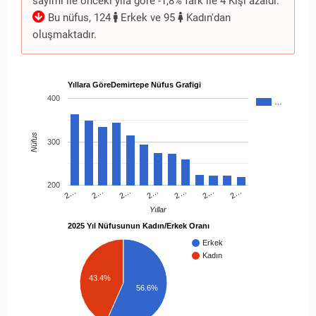
sayımı ile önceki yıla göre -1,8% fark ile 4 Kişi azaldı.
Bu nüfus, 124
Erkek ve 95
Kadın'dan
oluşmaktadır.
Yıllara GöreDemirtepe Nüfus Grafigi
400
…
Nüfus
300
200
2…
2…
2…
2…
2…
2…
2…
Yıllar
2025 Yıl Nüfusunun Kadın/Erkek Oranı
Erkek
Kadın
43.4%
56.6%