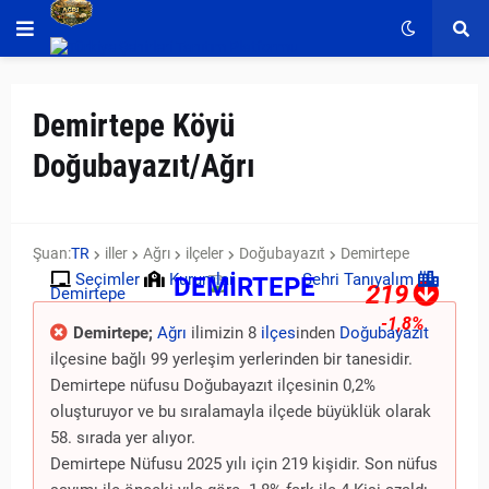
Demirtepe Köyü
Doğubayazıt/Ağrı
Şuan:
TR
iller
Ağrı
ilçeler
Doğubayazıt
Demirtepe
Seçimler
Kurumlar
Şehri Tanıyalım
DEMİRTEPE
219
Demirtepe
-1,8%
Demirtepe;
Ağrı
ilimizin 8
ilçes
inden
Doğubayazıt
ilçesine bağlı 99 yerleşim yerlerinden bir tanesidir.
Demirtepe nüfusu Doğubayazıt ilçesinin 0,2%
oluşturuyor ve bu sıralamayla ilçede büyüklük olarak
58. sırada yer alıyor.
Demirtepe Nüfusu 2025 yılı için 219 kişidir. Son nüfus