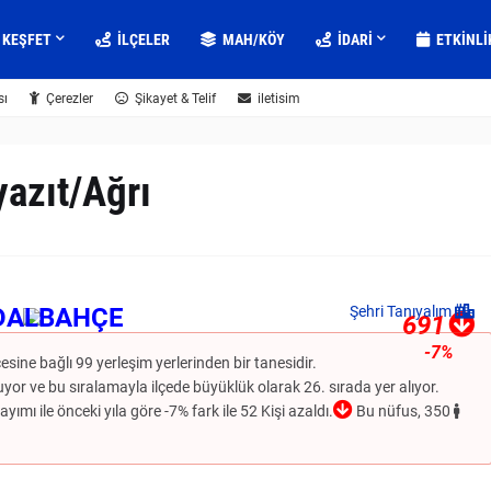
KEŞFET
İLÇELER
MAH/KÖY
IDARI
ETKINLI
sı
Çerezler
Şikayet & Telif
iletisim
azıt/Ağrı
DALBAHÇE
Şehri Tanıyalım
691
-7%
çesine bağlı 99 yerleşim yerlerinden bir tanesidir.
or ve bu sıralamayla ilçede büyüklük olarak 26. sırada yer alıyor.
ımı ile önceki yıla göre -7% fark ile 52 Kişi azaldı.
Bu nüfus, 350