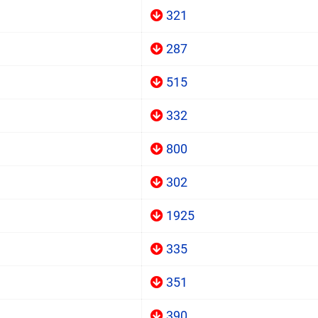
321
287
515
332
800
302
1925
335
351
390