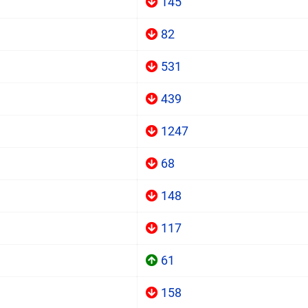
145
82
531
439
1247
68
148
117
61
158