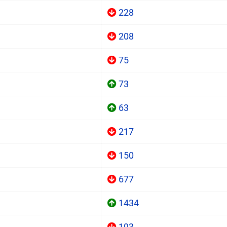
228
208
75
73
63
217
150
677
1434
193