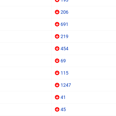
206
691
219
454
69
115
1247
41
45