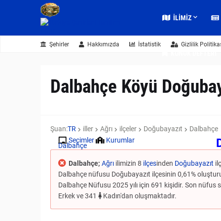
İLIMIZ
Şehirler
Hakkımızda
İstatistik
Gizlilik Politika
KONUK DEFTERI
Dalbahçe Köyü Doğubay
Şuan:
TR
iller
Ağrı
ilçeler
Doğubayazıt
Dalbahçe
Seçimler
Kurumlar
Dalbahçe
Dalbahçe;
Ağrı
ilimizin 8
ilçes
inden
Doğubayazıt
il
Dalbahçe nüfusu Doğubayazıt ilçesinin 0,61% oluşturuy
Dalbahçe Nüfusu 2025 yılı için 691 kişidir. Son nüfus say
Erkek ve 341
Kadın'dan oluşmaktadır.