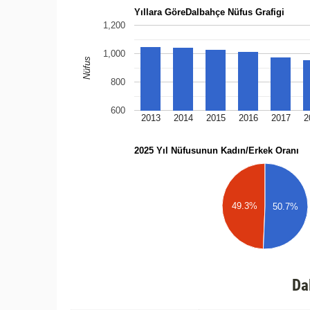
Yıllara GöreDalbahçe Nüfus Grafigi
1,200
1,000
Nüfus
800
600
2013
2014
2015
2016
2017
2
2025 Yıl Nüfusunun Kadın/Erkek Oranı
49.3%
50.7%
Da