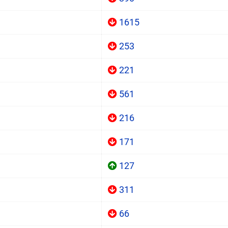
1615
253
221
561
216
171
127
311
66