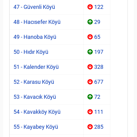
47 - Güvenli Köyü
122
48 - Hacısefer Köyü
29
49 - Hanoba Köyü
65
50 - Hıdır Köyü
197
51 - Kalender Köyü
328
52 - Karasu Köyü
677
53 - Kavacık Köyü
72
54 - Kavakköy Köyü
111
55 - Kayabey Köyü
285