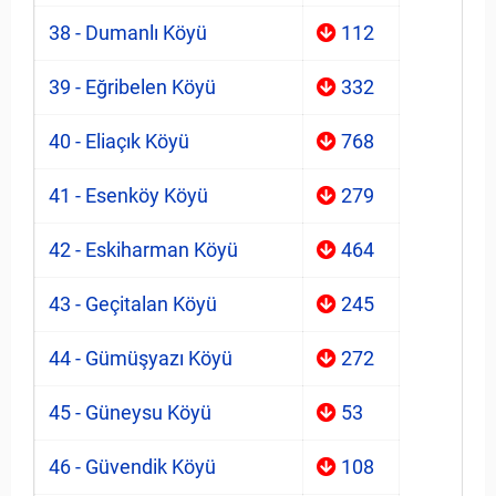
38 - Dumanlı Köyü
112
39 - Eğribelen Köyü
332
40 - Eliaçık Köyü
768
41 - Esenköy Köyü
279
42 - Eskiharman Köyü
464
43 - Geçitalan Köyü
245
44 - Gümüşyazı Köyü
272
45 - Güneysu Köyü
53
46 - Güvendik Köyü
108