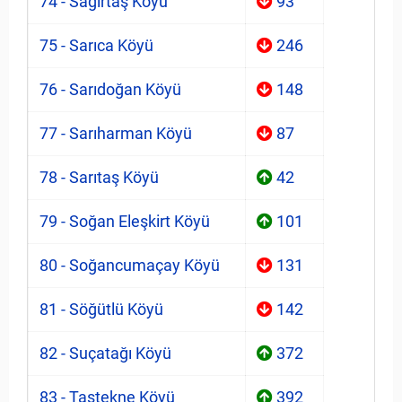
74 - Sağırtaş Köyü
93
75 - Sarıca Köyü
246
76 - Sarıdoğan Köyü
148
77 - Sarıharman Köyü
87
78 - Sarıtaş Köyü
42
79 - Soğan Eleşkirt Köyü
101
80 - Soğancumaçay Köyü
131
81 - Söğütlü Köyü
142
82 - Suçatağı Köyü
372
83 - Taştekne Köyü
392