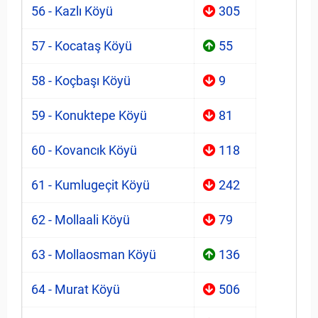
56 - Kazlı Köyü
305
57 - Kocataş Köyü
55
58 - Koçbaşı Köyü
9
59 - Konuktepe Köyü
81
60 - Kovancık Köyü
118
61 - Kumlugeçit Köyü
242
62 - Mollaali Köyü
79
63 - Mollaosman Köyü
136
64 - Murat Köyü
506