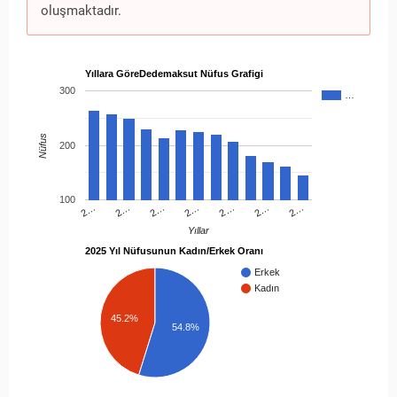
oluşmaktadır.
Yıllara GöreDedemaksut Nüfus Grafigi
300
…
Nüfus
200
100
2…
2…
2…
2…
2…
2…
2…
Yıllar
2025 Yıl Nüfusunun Kadın/Erkek Oranı
Erkek
Kadın
45.2%
54.8%