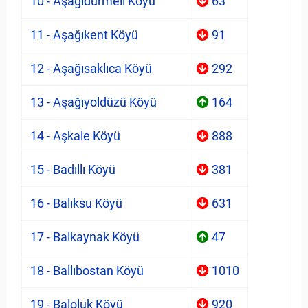
10 - Aşağıdürmeli Köyü
63
11 - Aşağıkent Köyü
91
12 - Aşağısaklıca Köyü
292
13 - Aşağıyoldüzü Köyü
164
14 - Aşkale Köyü
888
15 - Badıllı Köyü
381
16 - Balıksu Köyü
631
17 - Balkaynak Köyü
47
18 - Ballıbostan Köyü
1010
19 - Baloluk Köyü
920