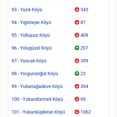
93 - Yazılı Köyü
343
94 - Yığıntepe Köyü
87
95 - Yolluyazı Köyü
409
96 - Yolugüzel Köyü
207
97 - Yoncalı Köyü
399
98 - Yorgunsöğüt Köyü
22
99 - Yukarıağadeve Köyü
394
100 - Yukarıdürmeli Köyü
69
101 - Yukarıküpkıran Köyü
1062