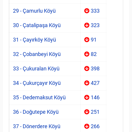
29 - Çamurlu Köyü
333
30 - Çatalipaşa Köyü
323
31 - Çayırköy Köyü
91
32 - Çobanbeyi Köyü
82
33 - Çukuralan Köyü
398
34 - Çukurçayır Köyü
427
35 - Dedemaksut Köyü
146
36 - Doğutepe Köyü
251
37 - Dönerdere Köyü
266