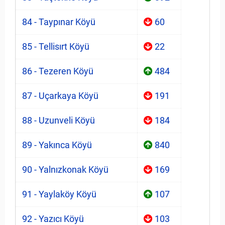
84 - Taypınar Köyü
60
85 - Tellisırt Köyü
22
86 - Tezeren Köyü
484
87 - Uçarkaya Köyü
191
88 - Uzunveli Köyü
184
89 - Yakınca Köyü
840
90 - Yalnızkonak Köyü
169
91 - Yaylaköy Köyü
107
92 - Yazıcı Köyü
103