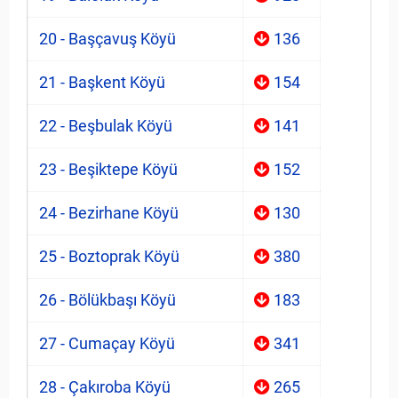
20 - Başçavuş Köyü
136
21 - Başkent Köyü
154
22 - Beşbulak Köyü
141
23 - Beşiktepe Köyü
152
24 - Bezirhane Köyü
130
25 - Boztoprak Köyü
380
26 - Bölükbaşı Köyü
183
27 - Cumaçay Köyü
341
28 - Çakıroba Köyü
265