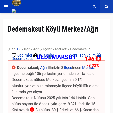
Dedemaksut Köyü Merkez/Ağrı
Şuan:
TR
iller
Ağrı
ilçeler
Merkez
Dedemaksut
Seçimler
Kurumlar
Şehri Tanıyalım
DEDEMAKSUT
146
Dedemaksut
-9,32%
Dedemaksut;
Ağrı
ilimizin 8
ilçes
inden
Merkez
ilçesine bağlı 106 yerleşim yerlerinden bir tanesidir.
Dedemaksut nüfusu Merkez ilçesinin 0,1%
oluşturuyor ve bu sıralamayla ilçede büyüklük olarak
1. sırada yer alıyor.
Dedemaksut Nüfusu 2025 yılı için 146 kişidir. Son
nüfus sayımı ile önceki yıla göre -9,32% fark ile 15
Kişi azaldı.
Bu nüfus, 80
Erkek ve 66
Kadın'dan