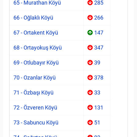
65 - Murathan Köyü
285
66 - Oğlaklı Köyü
266
67 - Ortakent Köyü
147
68 - Ortayokuş Köyü
347
69 - Otlubayır Köyü
39
70 - Ozanlar Köyü
378
71 - Özbaşı Köyü
33
72 - Özveren Köyü
131
73 - Sabuncu Köyü
51