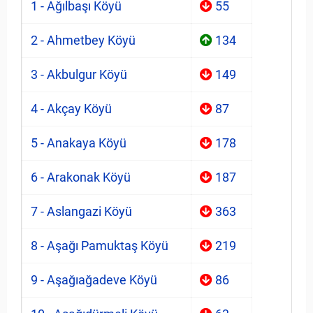
1 - Ağılbaşı Köyü
55
2 - Ahmetbey Köyü
134
3 - Akbulgur Köyü
149
4 - Akçay Köyü
87
5 - Anakaya Köyü
178
6 - Arakonak Köyü
187
7 - Aslangazi Köyü
363
8 - Aşağı Pamuktaş Köyü
219
9 - Aşağıağadeve Köyü
86