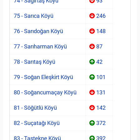
74 - Sağırtaş Köyü
93
75 - Sarıca Köyü
246
76 - Sarıdoğan Köyü
148
77 - Sarıharman Köyü
87
78 - Sarıtaş Köyü
42
79 - Soğan Eleşkirt Köyü
101
80 - Soğancumaçay Köyü
131
81 - Söğütlü Köyü
142
82 - Suçatağı Köyü
372
83 - Taştekne Köyü
392