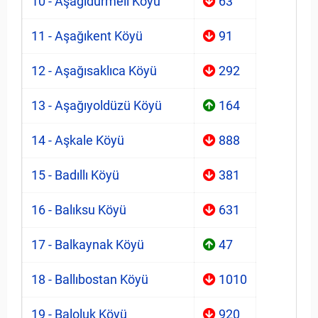
10 - Aşağıdürmeli Köyü
63
11 - Aşağıkent Köyü
91
12 - Aşağısaklıca Köyü
292
13 - Aşağıyoldüzü Köyü
164
14 - Aşkale Köyü
888
15 - Badıllı Köyü
381
16 - Balıksu Köyü
631
17 - Balkaynak Köyü
47
18 - Ballıbostan Köyü
1010
19 - Baloluk Köyü
920