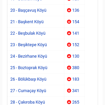
20 - Başçavuş Köyü
136
21 - Başkent Köyü
154
22 - Beşbulak Köyü
141
23 - Beşiktepe Köyü
152
24 - Bezirhane Köyü
130
25 - Boztoprak Köyü
380
26 - Bölükbaşı Köyü
183
27 - Cumaçay Köyü
341
28 - Çakıroba Köyü
265