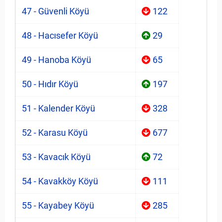
47 - Güvenli Köyü
122
48 - Hacısefer Köyü
29
49 - Hanoba Köyü
65
50 - Hıdır Köyü
197
51 - Kalender Köyü
328
52 - Karasu Köyü
677
53 - Kavacık Köyü
72
54 - Kavakköy Köyü
111
55 - Kayabey Köyü
285