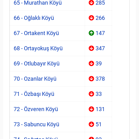
65 - Murathan Köyü
285
66 - Oğlaklı Köyü
266
67 - Ortakent Köyü
147
68 - Ortayokuş Köyü
347
69 - Otlubayır Köyü
39
70 - Ozanlar Köyü
378
71 - Özbaşı Köyü
33
72 - Özveren Köyü
131
73 - Sabuncu Köyü
51