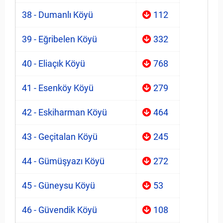
38 - Dumanlı Köyü
112
39 - Eğribelen Köyü
332
40 - Eliaçık Köyü
768
41 - Esenköy Köyü
279
42 - Eskiharman Köyü
464
43 - Geçitalan Köyü
245
44 - Gümüşyazı Köyü
272
45 - Güneysu Köyü
53
46 - Güvendik Köyü
108