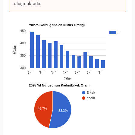
oluşmaktadır.
Yıllara GöreEğribelen Nüfus Grafigi
450
…
400
Nüfus
350
300
2…
2…
2…
2…
2…
2…
2…
Yıllar
2025 Yıl Nüfusunun Kadın/Erkek Oranı
Erkek
Kadın
46.7%
53.3%