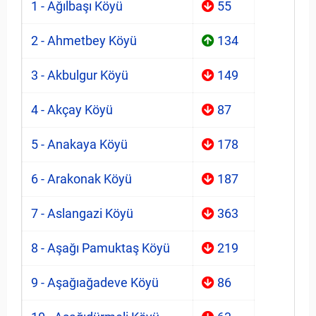
1 - Ağılbaşı Köyü
55
2 - Ahmetbey Köyü
134
3 - Akbulgur Köyü
149
4 - Akçay Köyü
87
5 - Anakaya Köyü
178
6 - Arakonak Köyü
187
7 - Aslangazi Köyü
363
8 - Aşağı Pamuktaş Köyü
219
9 - Aşağıağadeve Köyü
86