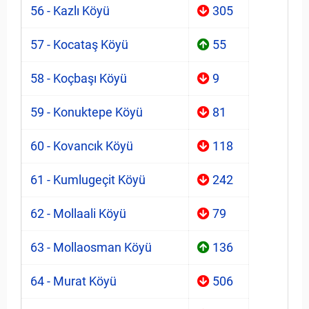
56 - Kazlı Köyü
305
57 - Kocataş Köyü
55
58 - Koçbaşı Köyü
9
59 - Konuktepe Köyü
81
60 - Kovancık Köyü
118
61 - Kumlugeçit Köyü
242
62 - Mollaali Köyü
79
63 - Mollaosman Köyü
136
64 - Murat Köyü
506