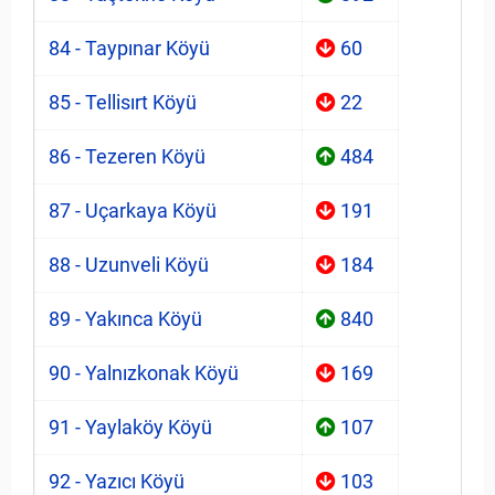
84 - Taypınar Köyü
60
85 - Tellisırt Köyü
22
86 - Tezeren Köyü
484
87 - Uçarkaya Köyü
191
88 - Uzunveli Köyü
184
89 - Yakınca Köyü
840
90 - Yalnızkonak Köyü
169
91 - Yaylaköy Köyü
107
92 - Yazıcı Köyü
103