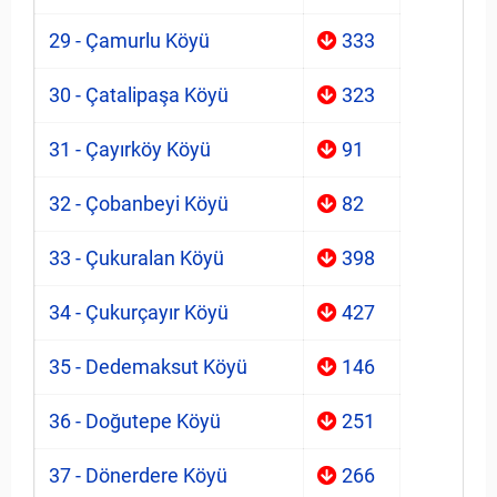
29 - Çamurlu Köyü
333
30 - Çatalipaşa Köyü
323
31 - Çayırköy Köyü
91
32 - Çobanbeyi Köyü
82
33 - Çukuralan Köyü
398
34 - Çukurçayır Köyü
427
35 - Dedemaksut Köyü
146
36 - Doğutepe Köyü
251
37 - Dönerdere Köyü
266