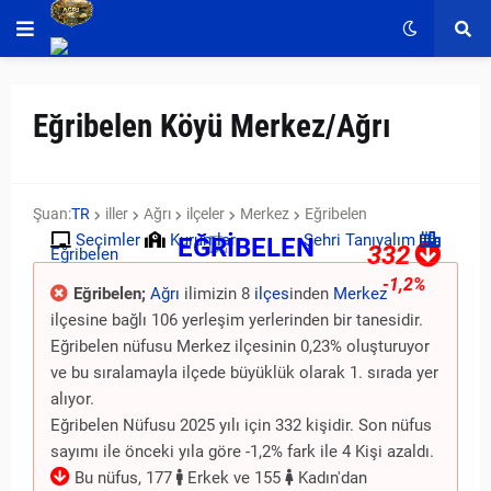
Eğribelen Köyü Merkez/Ağrı
Şuan:
TR
iller
Ağrı
ilçeler
Merkez
Eğribelen
Seçimler
Kurumlar
Şehri Tanıyalım
EĞRİBELEN
332
Eğribelen
-1,2%
Eğribelen;
Ağrı
ilimizin 8
ilçes
inden
Merkez
ilçesine bağlı 106 yerleşim yerlerinden bir tanesidir.
Eğribelen nüfusu Merkez ilçesinin 0,23% oluşturuyor
ve bu sıralamayla ilçede büyüklük olarak 1. sırada yer
alıyor.
Eğribelen Nüfusu 2025 yılı için 332 kişidir. Son nüfus
sayımı ile önceki yıla göre -1,2% fark ile 4 Kişi azaldı.
Bu nüfus, 177
Erkek ve 155
Kadın'dan