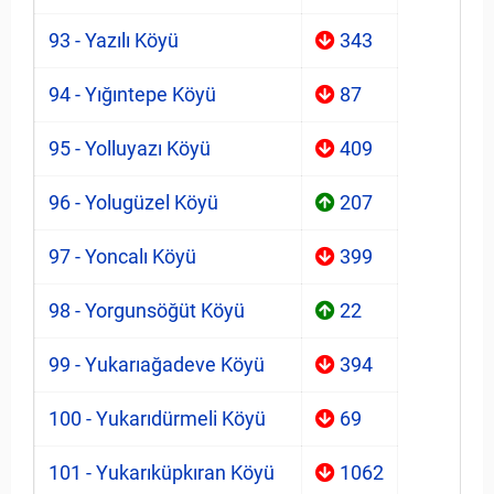
93 - Yazılı Köyü
343
94 - Yığıntepe Köyü
87
95 - Yolluyazı Köyü
409
96 - Yolugüzel Köyü
207
97 - Yoncalı Köyü
399
98 - Yorgunsöğüt Köyü
22
99 - Yukarıağadeve Köyü
394
100 - Yukarıdürmeli Köyü
69
101 - Yukarıküpkıran Köyü
1062