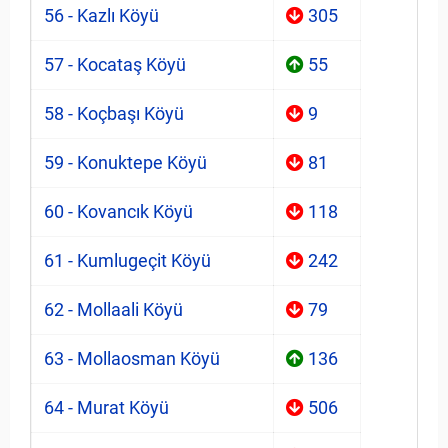
56 - Kazlı Köyü
305
57 - Kocataş Köyü
55
58 - Koçbaşı Köyü
9
59 - Konuktepe Köyü
81
60 - Kovancık Köyü
118
61 - Kumlugeçit Köyü
242
62 - Mollaali Köyü
79
63 - Mollaosman Köyü
136
64 - Murat Köyü
506