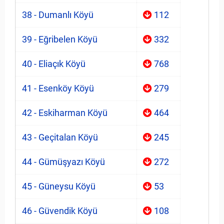
38 - Dumanlı Köyü
112
39 - Eğribelen Köyü
332
40 - Eliaçık Köyü
768
41 - Esenköy Köyü
279
42 - Eskiharman Köyü
464
43 - Geçitalan Köyü
245
44 - Gümüşyazı Köyü
272
45 - Güneysu Köyü
53
46 - Güvendik Köyü
108