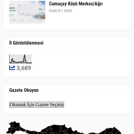
Cumaçay Köyü Merkez/Ağrı
Ocak 01, 2026
İl Görüntülenmesi
3,689
Gazete Okuyun