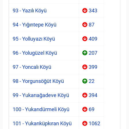
93 - Yazılı Köyü
343
94 - Yığıntepe Köyü
87
95 - Yolluyazı Köyü
409
96 - Yolugüzel Köyü
207
97 - Yoncalı Köyü
399
98 - Yorgunsöğüt Köyü
22
99 - Yukarıağadeve Köyü
394
100 - Yukarıdürmeli Köyü
69
101 - Yukarıküpkıran Köyü
1062