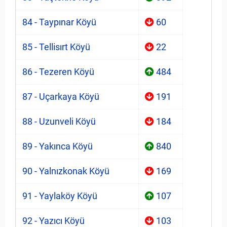
84 - Taypınar Köyü
60
85 - Tellisırt Köyü
22
86 - Tezeren Köyü
484
87 - Uçarkaya Köyü
191
88 - Uzunveli Köyü
184
89 - Yakınca Köyü
840
90 - Yalnızkonak Köyü
169
91 - Yaylaköy Köyü
107
92 - Yazıcı Köyü
103