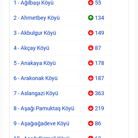
1 - Ağılbaşı Köyü
55
2 - Ahmetbey Köyü
134
3 - Akbulgur Köyü
149
4 - Akçay Köyü
87
5 - Anakaya Köyü
178
6 - Arakonak Köyü
187
7 - Aslangazi Köyü
363
8 - Aşağı Pamuktaş Köyü
219
9 - Aşağıağadeve Köyü
86