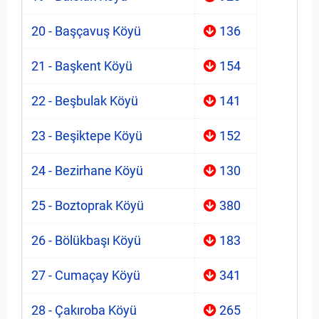
20 - Başçavuş Köyü
136
21 - Başkent Köyü
154
22 - Beşbulak Köyü
141
23 - Beşiktepe Köyü
152
24 - Bezirhane Köyü
130
25 - Boztoprak Köyü
380
26 - Bölükbaşı Köyü
183
27 - Cumaçay Köyü
341
28 - Çakıroba Köyü
265