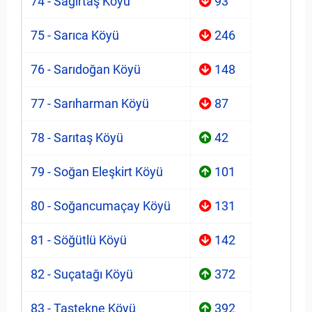
74 - Sağırtaş Köyü
93
75 - Sarıca Köyü
246
76 - Sarıdoğan Köyü
148
77 - Sarıharman Köyü
87
78 - Sarıtaş Köyü
42
79 - Soğan Eleşkirt Köyü
101
80 - Soğancumaçay Köyü
131
81 - Söğütlü Köyü
142
82 - Suçatağı Köyü
372
83 - Taştekne Köyü
392