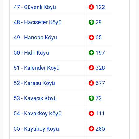
47 - Güvenli Köyü
122
48 - Hacısefer Köyü
29
49 - Hanoba Köyü
65
50 - Hıdır Köyü
197
51 - Kalender Köyü
328
52 - Karasu Köyü
677
53 - Kavacık Köyü
72
54 - Kavakköy Köyü
111
55 - Kayabey Köyü
285