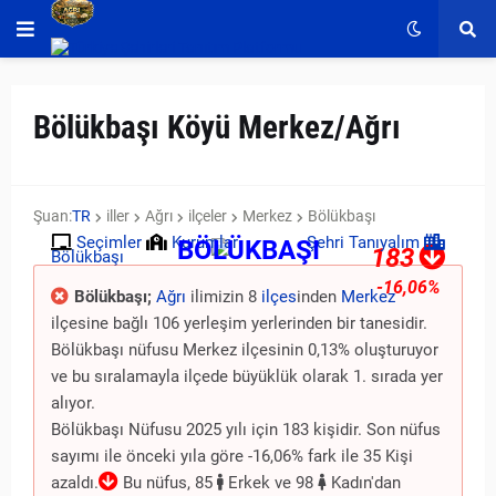
Bölükbaşı Köyü Merkez/Ağrı
Şuan:
TR
iller
Ağrı
ilçeler
Merkez
Bölükbaşı
Seçimler
Kurumlar
Şehri Tanıyalım
BÖLÜKBAŞI
183
Bölükbaşı
-16,06%
Bölükbaşı;
Ağrı
ilimizin 8
ilçes
inden
Merkez
ilçesine bağlı 106 yerleşim yerlerinden bir tanesidir.
Bölükbaşı nüfusu Merkez ilçesinin 0,13% oluşturuyor
ve bu sıralamayla ilçede büyüklük olarak 1. sırada yer
alıyor.
Bölükbaşı Nüfusu 2025 yılı için 183 kişidir. Son nüfus
sayımı ile önceki yıla göre -16,06% fark ile 35 Kişi
azaldı.
Bu nüfus, 85
Erkek ve 98
Kadın'dan