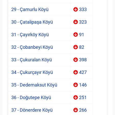
29 - Çamurlu Köyü
333
30 - Çatalipaşa Köyü
323
31 - Çayırköy Köyü
91
32 - Çobanbeyi Köyü
82
33 - Çukuralan Köyü
398
34 - Çukurçayır Köyü
427
35 - Dedemaksut Köyü
146
36 - Doğutepe Köyü
251
37 - Dönerdere Köyü
266