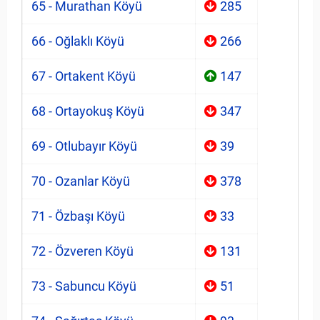
65 - Murathan Köyü
285
66 - Oğlaklı Köyü
266
67 - Ortakent Köyü
147
68 - Ortayokuş Köyü
347
69 - Otlubayır Köyü
39
70 - Ozanlar Köyü
378
71 - Özbaşı Köyü
33
72 - Özveren Köyü
131
73 - Sabuncu Köyü
51