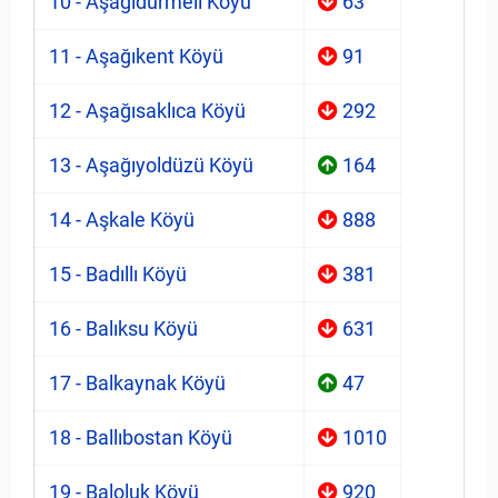
10 - Aşağıdürmeli Köyü
63
11 - Aşağıkent Köyü
91
12 - Aşağısaklıca Köyü
292
13 - Aşağıyoldüzü Köyü
164
14 - Aşkale Köyü
888
15 - Badıllı Köyü
381
16 - Balıksu Köyü
631
17 - Balkaynak Köyü
47
18 - Ballıbostan Köyü
1010
19 - Baloluk Köyü
920