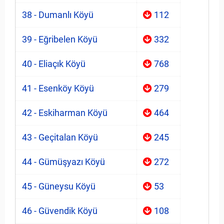
38 - Dumanlı Köyü
112
39 - Eğribelen Köyü
332
40 - Eliaçık Köyü
768
41 - Esenköy Köyü
279
42 - Eskiharman Köyü
464
43 - Geçitalan Köyü
245
44 - Gümüşyazı Köyü
272
45 - Güneysu Köyü
53
46 - Güvendik Köyü
108