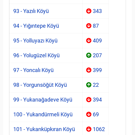
93 - Yazılı Köyü
343
94 - Yığıntepe Köyü
87
95 - Yolluyazı Köyü
409
96 - Yolugüzel Köyü
207
97 - Yoncalı Köyü
399
98 - Yorgunsöğüt Köyü
22
99 - Yukarıağadeve Köyü
394
100 - Yukarıdürmeli Köyü
69
101 - Yukarıküpkıran Köyü
1062