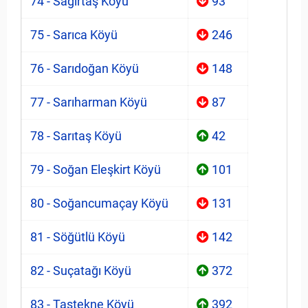
74 - Sağırtaş Köyü
93
75 - Sarıca Köyü
246
76 - Sarıdoğan Köyü
148
77 - Sarıharman Köyü
87
78 - Sarıtaş Köyü
42
79 - Soğan Eleşkirt Köyü
101
80 - Soğancumaçay Köyü
131
81 - Söğütlü Köyü
142
82 - Suçatağı Köyü
372
83 - Taştekne Köyü
392