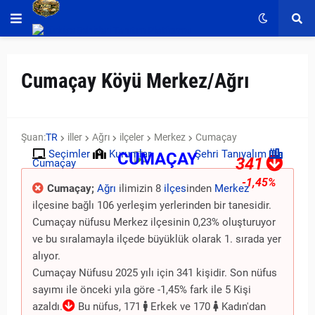
Cumaçay Köyü Merkez/Ağrı
Şuan:
TR
iller
Ağrı
ilçeler
Merkez
Cumaçay
Seçimler
Kurumlar
Şehri Tanıyalım
CUMAÇAY
341
Cumaçay
-1,45%
Cumaçay;
Ağrı
ilimizin 8
ilçes
inden
Merkez
ilçesine bağlı 106 yerleşim yerlerinden bir tanesidir.
Cumaçay nüfusu Merkez ilçesinin 0,23% oluşturuyor
ve bu sıralamayla ilçede büyüklük olarak 1. sırada yer
alıyor.
Cumaçay Nüfusu 2025 yılı için 341 kişidir. Son nüfus
sayımı ile önceki yıla göre -1,45% fark ile 5 Kişi
azaldı.
Bu nüfus, 171
Erkek ve 170
Kadın'dan