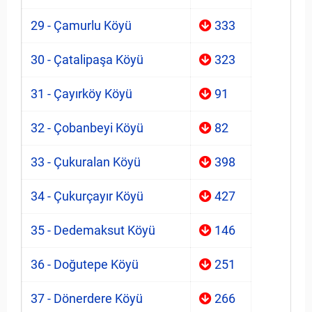
29 - Çamurlu Köyü
333
30 - Çatalipaşa Köyü
323
31 - Çayırköy Köyü
91
32 - Çobanbeyi Köyü
82
33 - Çukuralan Köyü
398
34 - Çukurçayır Köyü
427
35 - Dedemaksut Köyü
146
36 - Doğutepe Köyü
251
37 - Dönerdere Köyü
266