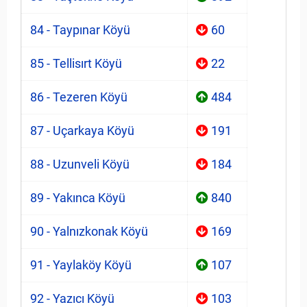
84 - Taypınar Köyü
60
85 - Tellisırt Köyü
22
86 - Tezeren Köyü
484
87 - Uçarkaya Köyü
191
88 - Uzunveli Köyü
184
89 - Yakınca Köyü
840
90 - Yalnızkonak Köyü
169
91 - Yaylaköy Köyü
107
92 - Yazıcı Köyü
103