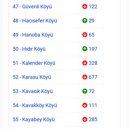
47 - Güvenli Köyü
122
48 - Hacısefer Köyü
29
49 - Hanoba Köyü
65
50 - Hıdır Köyü
197
51 - Kalender Köyü
328
52 - Karasu Köyü
677
53 - Kavacık Köyü
72
54 - Kavakköy Köyü
111
55 - Kayabey Köyü
285