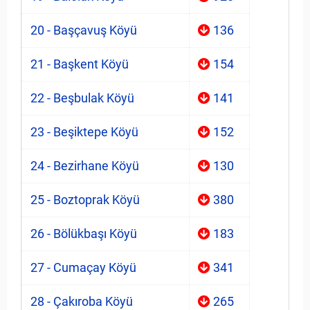
20 - Başçavuş Köyü
136
21 - Başkent Köyü
154
22 - Beşbulak Köyü
141
23 - Beşiktepe Köyü
152
24 - Bezirhane Köyü
130
25 - Boztoprak Köyü
380
26 - Bölükbaşı Köyü
183
27 - Cumaçay Köyü
341
28 - Çakıroba Köyü
265