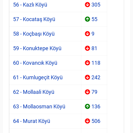
56 - Kazlı Köyü
305
57 - Kocataş Köyü
55
58 - Koçbaşı Köyü
9
59 - Konuktepe Köyü
81
60 - Kovancık Köyü
118
61 - Kumlugeçit Köyü
242
62 - Mollaali Köyü
79
63 - Mollaosman Köyü
136
64 - Murat Köyü
506