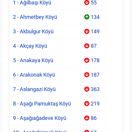
1 - Ağılbaşı Köyü
55
2 - Ahmetbey Köyü
134
3 - Akbulgur Köyü
149
4 - Akçay Köyü
87
5 - Anakaya Köyü
178
6 - Arakonak Köyü
187
7 - Aslangazi Köyü
363
8 - Aşağı Pamuktaş Köyü
219
9 - Aşağıağadeve Köyü
86