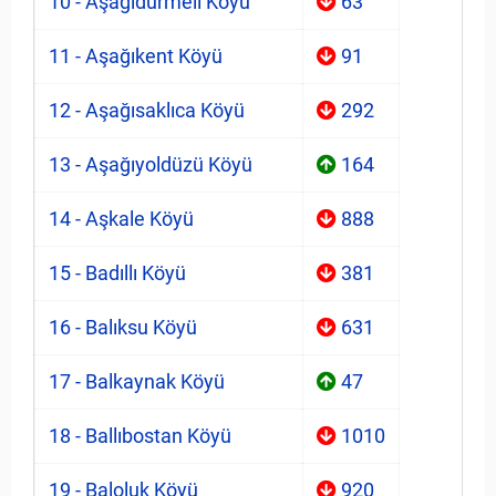
10 - Aşağıdürmeli Köyü
63
11 - Aşağıkent Köyü
91
12 - Aşağısaklıca Köyü
292
13 - Aşağıyoldüzü Köyü
164
14 - Aşkale Köyü
888
15 - Badıllı Köyü
381
16 - Balıksu Köyü
631
17 - Balkaynak Köyü
47
18 - Ballıbostan Köyü
1010
19 - Baloluk Köyü
920