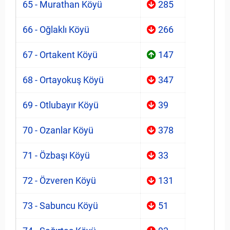
65 - Murathan Köyü
285
66 - Oğlaklı Köyü
266
67 - Ortakent Köyü
147
68 - Ortayokuş Köyü
347
69 - Otlubayır Köyü
39
70 - Ozanlar Köyü
378
71 - Özbaşı Köyü
33
72 - Özveren Köyü
131
73 - Sabuncu Köyü
51