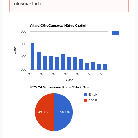
oluşmaktadır.
Yıllara GöreCumaçay Nüfus Grafigi
600
…
500
Nüfus
400
300
2…
2…
2…
2…
2…
2…
2…
Yıllar
2025 Yıl Nüfusunun Kadın/Erkek Oranı
Erkek
Kadın
49.9%
50.1%